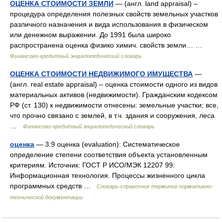
ОЦЕНКА СТОИМОСТИ ЗЕМЛИ
— (англ. land appraisal) –
процедура определения полезных свойств земельных участков
различного назначения и вида использования в физическом
или денежном выражении. До 1991 была широко
распространена оценка физико химич. свойств земли… …
Финансово-кредитный энциклопедический словарь
ОЦЕНКА СТОИМОСТИ НЕДВИЖИМОГО ИМУЩЕСТВА
—
(англ. real estate appraisal) – оценка стоимости одного из видов
материальных активов (недвижимости). Гражданским кодексом
РФ (ст. 130) к недвижимости отнесены: земельные участки; все,
что прочно связано с землей, в т.ч. здания и сооружения, леса
…
Финансово-кредитный энциклопедический словарь
оценка
— 3.9 оценка (evaluation): Систематическое
определение степени соответствия объекта установленным
критериям. Источник: ГОСТ Р ИСО/МЭК 12207 99:
Информационная технология. Процессы жизненного цикла
программных средств …
Словарь-справочник терминов нормативно-
технической документации